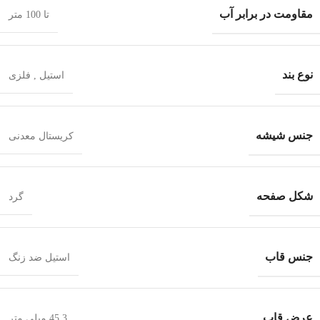
مقاومت در برابر آب
تا 100 متر
نوع بند
استیل
,
فلزی
جنس شیشه
کریستال معدنی
شکل صفحه
گرد
جنس قاب
استیل ضد زنگ
عرض قاب
45.3 میلی متر