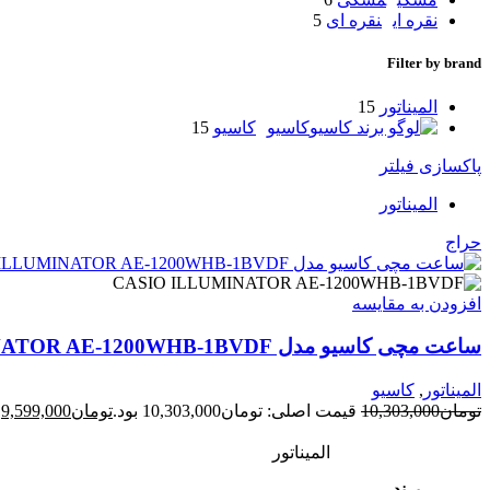
نقره ای
نقره ای
5
Filter by brand
المیناتور
15
کاسیو
کاسیو
15
پاکسازی فیلتر
المیناتور
حراج
افزودن به مقایسه
ساعت مچی کاسیو مدل CASIO ILLUMINATOR AE-1200WHB-1BVDF
المیناتور
,
کاسیو
تومان
10,303,000
قیمت اصلی: تومان10,303,000 بود.
تومان
9,599,000
ق
المیناتور
برند
,