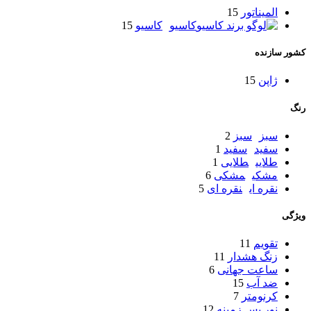
المیناتور
15
کاسیو
کاسیو
15
کشور سازنده
ژاپن
15
رنگ
سبز
سبز
2
سفید
سفید
1
طلایی
طلایی
1
مشکی
مشکی
6
نقره ای
نقره ای
5
ویژگی
تقویم
11
زنگ هشدار
11
ساعت جهانی
6
ضد آب
15
کرنومتر
7
نور پس زمینه
12