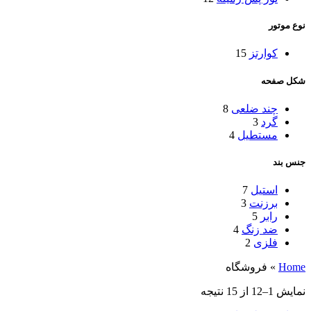
نوع موتور
کوارتز
15
شکل صفحه
چند ضلعی
8
گرد
3
مستطیل
4
جنس بند
استیل
7
برزنت
3
رابر
5
ضد زنگ
4
فلزی
2
Home
»
فروشگاه
نمایش 1–12 از 15 نتیجه