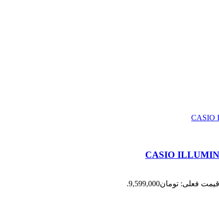
یمت فعلی: تومان9,599,000.