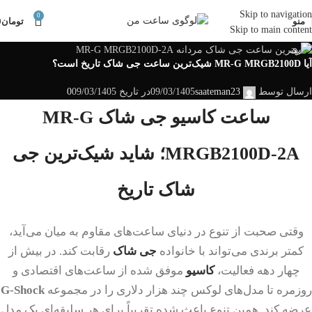
Skip to navigation
0
منو
تومان
0
Skip to main content
خبری
آیا MR-G MRGB2100D شیک‌ترین ساعت جی شاک تاریخ است؟
ارسال توسط
saateman23
09/03/1405
در تاریخ 09/03/1405
0
ساعت کاسیو جی شاک MR-G
MRGB2100D-2A؛ شاید شیک‌ترین جی
شاک تاریخ
وقتی صحبت از تنوع در دنیای ساعت‌های مقاوم به میان می‌آید،
کمتر برندی می‌تواند با خانواده
جی شاک
رقابت کند. در بیش از
چهار دهه فعالیت،
کاسیو
موفق شده از ساعت‌های اقتصادی و
روزمره تا مدل‌های لوکس چند هزار دلاری را در مجموعه
G-Shock
عرضه کند. همین تنوع باعث شده تقریباً برای هر سلیقه‌ای یک مدل