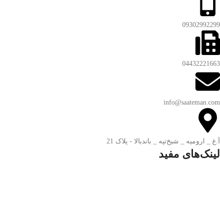
09302992299
04432221663
info@saateman.com
آ.غ _ ارومیه _ شیخ‌تپه _ باند‌بالا - پلاک 21
لینک‌های مفید
تماس با ساعت من
درباره ساعت من
سوالات متداول
قوانین و مقررات
ضمانت اصالت و گارانتی کالا