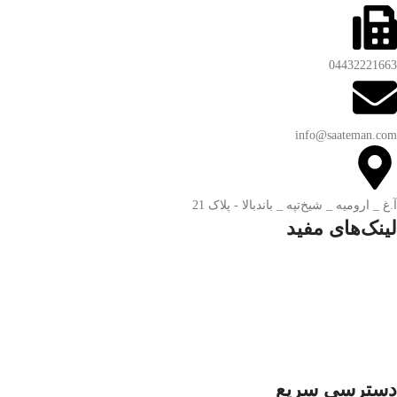
04432221663
info@saateman.com
آ.غ _ ارومیه _ شیخ‌تپه _ باند‌بالا - پلاک 21
لینک‌های مفید
تماس با ساعت من
درباره ساعت من
سوالات متداول
قوانین و مقررات
ضمانت اصالت و گارانتی کالا
7 روز ضمانت بازگشت کالا
دسترسی سریع