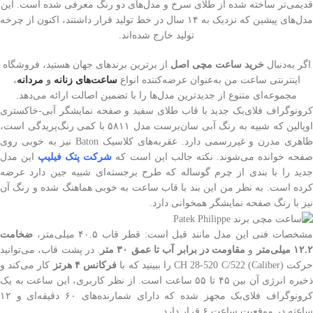
قدیمی‌تر ساخته شده از طلای سرخ و مدل‌های دو رنگ معرفی شده است. این
مدل‌های پیشین که نزدیک به ۱۴ سال در خط تولید قرار داشتند، اکنون از چرخه
تولید خارج شده‌اند.
اگر به‌دنبال
خرید ساعت مچی اصل
از برترین برندهای جهان هستید، فروشگاه
اینترنتی ساعت من به‌عنوان عرضه‌کننده انواع
ساعت‌های زنانه
و
مردانه
،
مجموعه‌ای متنوع از جدیدترین مدل‌ها را با تضمین اصالت ارائه می‌دهد.
کرونوگراف فلای‌بک جدید با قاب طلای سفید و صفحه نمایشگر آبی-خاکستری
اوپالین که شبیه به رنگ آبی سان‌برست مدل ۵۸۱۱ با کمی رنگ‌پریدگی است،
ظاهری مدرن و غیررسمی دارد. عقربه‌های کلاسیک Baton نیز به خوبی روی
فحه خوانده می‌شوند. نکته جالب این است که
شرکت پتک فیلیپ
این مدل
جدید را با بندی از چرم گوساله که طرح برجسته‌ای شبیه جین دارد عرضه
کرده است. به نظر من این بند با قاب ساعت به خوبی هماهنگ شده و رنگ آن
نیز با رنگ صفحه نمایشگر همخوانی دارد.
شخصات فنی این مدل مانند قبل است: قطر قاب ۴۰.۵ میلی‌متر،
ضخامت
۱۲. میلی‌متر
و
مقاومت در برابر آب تا عمق ۳۰ متر
. در پشت قاب، می‌توانید
رکت (Caliber) CH 28‑520 C/522 را ببینید که با
فرکانس ۴ هرتز
کار می‌کند و
ذخیره انرژی آن بین ۴۵ تا ۵۵ ساعت است. از نظر کاربری، این ساعت به یک
کرونوگراف فلای‌بک مجهز شده که دارای شمارنده‌های ۶۰ دقیقه‌ای و ۱۲
ساعته در موقعیت ساعت ۶ قرار دارد.