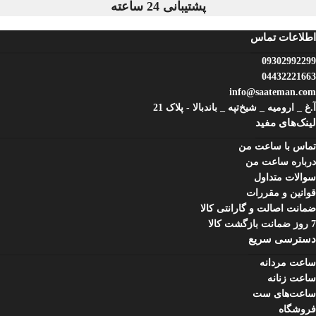
پشتیبانی 24 ساعته
اطلاعات تماس
09302992299
04432221663
info@saateman.com
آ.غ _ ارومیه _ شیخ‌تپه _ باند‌بالا - پلاک 21
لینک‌های مفید
تماس با ساعت من
درباره ساعت من
سوالات متداول
قوانین و مقررات
ضمانت اصالت و گارانتی کالا
7 روز ضمانت بازگشت کالا
دسترسی سریع
ساعت مردانه
ساعت زنانه
ساعت‌های ست
فروشگاه