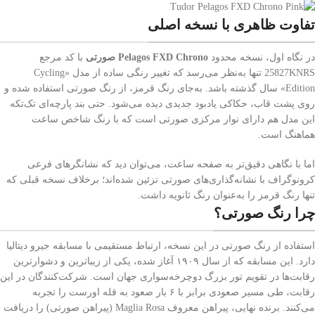
تفاوت ظاهری با نسخه اصلی
در نگاه اول، نسخه محدود
Pelagos FXD Chrono
صورتی
با کد مرجع
25827KNRS تنها به‌نظر می‌رسد که تغییر رنگی ساده از مدل «Cycling
Edition» سال گذشته باشد. به‌جای رنگ قرمز، از رنگ صورتی استفاده شده و
روی پشت قاب، حکاکی یادبود جدیدی دیده می‌شود. حتی بند پارچه‌ای تک‌تکه
این مدل هم دارای نوار مرکزی صورتی است که با رنگ شاخص ساعت
هماهنگ است.
اما با نگاهی دقیق‌تر به صفحه ساعت، می‌توان دید که نشانگرهای فرعی
کرونوگراف با نشانه‌گذاری‌های صورتی تزئین شده‌اند؛ برخلاف نسخه قبلی که
تنها رنگ قرمز را به‌عنوان رنگ ثانویه داشت.
چرا رنگ صورتی؟
استفاده از رنگ صورتی در این نسخه، ارتباط مستقیمی با مسابقه جیرو دیتالیا
دارد. این مسابقه که از سال ۱۹۰۹ آغاز شده، یکی از زیباترین و دشوارترین
رقابت‌ها در تقویم تور بزرگ دوچرخه‌سواری جهان است. شرکت‌کنندگان در این
رقابت، طی مسیر صعودی برابر با ۶ بار صعود به قله اورست را تجربه
می‌کنند. برنده نهایی، پیراهن معروف Maglia Rosa (پیراهن صورتی) را دریافت