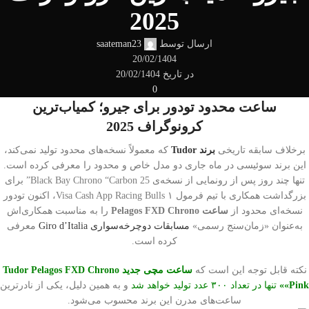
2025
ارسال توسط
saateman23
20/02/1404
در تاریخ 20/02/1404
0
ساعت محدود تودور برای جیرو؛ کمیاب‌ترین
کرونوگراف 2025
برخلاف سابقه تاریخی
برند Tudor
که معمولاً نسخه‌های محدود تولید نمی‌کند،
این برند سوئیسی در ماه جاری دو مدل خاص و محدود را معرفی کرده است.
تنها چند روز پس از رونمایی از نسخه‌ی Black Bay Chrono “Carbon 25” برای
بزرگداشت همکاری با تیم فرمول ۱ Visa Cash App Racing Bulls، اکنون تودور
نسخه‌ای محدود از
ساعت
Pelagos FXD Chrono
را به مناسبت همکاری‌اش
به‌عنوان «زمان‌سنج رسمی»
مسابقات دوچرخه‌سواری Giro d’Italia
معرفی
کرده است.
نکته قابل توجه این است که
ساعت
مچی
جدید
Tudor Pelagos FXD Chrono
Pink
«
»
تنها در تعداد ۳۰۰ عدد تولید خواهد شد
و به همین دلیل، یکی از نادرترین
ساعت‌های مدرن این برند محسوب می‌شود.