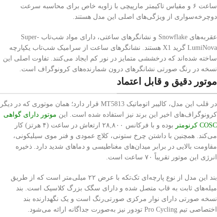
ساعت ۶ و مقیاس تاکیمتر مارپیچی با زاویه خاص برای محاسبه سرعت
دوچرخه‌سواری از ویژگی‌های اصلی این مدل هستند.
عقربه‌های Snowflake و نشانگرهای ساعتی، دارای مواد شب‌تاب Super-
LumiNova گرید X1 هستند. نشانگرهای ساعت از سرامیک شب‌تاب یکپارچه
ساخته شده‌اند که درخششی متمایز در نور کم ایجاد می‌کنند. تفاوت اصلی این
نسخه در رنگ صورتی نشانگرهای درون شمارنده‌های کرونوگراف است.
موتور دقیق و قابل اعتماد
در قلب این مدل، کالیبر اتوماتیک MT5813 قرار دارد؛ همان موتوری که در دیگر
کرونوگراف‌های اخیر این برند نیز استفاده شده است. این
موتور دارای گواهی
COSC کرنومتر
بوده و با فرکانس ۲۸,۸۰۰ ارتعاش در ساعت (۴ هرتز) کار
می‌کند. همچنین با داشتن چرخ ستونی، کلاچ عمودی و فنر موی سیلیکونی،
مقاومت بالایی در برابر میدان‌های مغناطیسی و دماهای شدید دارد. ذخیره
انرژی این موتور تقریباً ۷۰ ساعت است.
بند این مدل از نوع پارچه‌ای تک‌تکه با عرض ۲۲ میلی‌متر است که از طریق
میله‌های ثابت به قاب متصل شده و دارای سگک بزرگ کلاسیک است. بند
نسخه صورتی دارای نوار مرکزی صورتی‌رنگ است و یک نگهدارنده بند
اختصاصی تیم Pro Cycling تودور نیز به‌صورت جداگانه ارائه می‌شود.