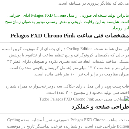
می‌کند که نشانگر پیروزی در مسابقه است.
بنابراین تولید نسخه‌ای صورتی از مدل Pelagos FXD Chrono ادای احترامی
است شایسته به این رقابت تاریخی و نقش رسمی تودور به‌عنوان زمان‌سنج
این رویداد.
مشخصات فنی ساعت Pelagos FXD Chrono Pink
این مدل همانند نسخه Cycling Edition دارای بدنه‌ای از کامپوزیت کربن است،
در حالی که دکمه‌های کرونوگراف و پیچ تنظیم ساعت از تیتانیوم با پوشش
مشکی ساخته شده‌اند. ابعاد ساعت تغییری نکرده و همچنان دارای قطر ۴۳
میلی‌متر و ضخامت ۱۳.۲ میلی‌متر (شامل کریستال یاقوتی محدب) است.
میزان مقاومت در برابر آب نیز ۱۰۰ متر باقی مانده است.
قاب پشت پیچ‌دار این مدل دارای حکاکی سه دوچرخه‌سوار به همراه شماره
اختصاصی تولید محدود (از مجموع ۳۰۰ عدد) است.
طراحی صفحه و عملکرد
صفحه ساعت Pelagos FXD Chrono «صورتی» تقریباً مشابه نسخه Cycling
Edition طراحی شده است. دو شمارنده فرعی، نمایشگر تاریخ در موقعیت