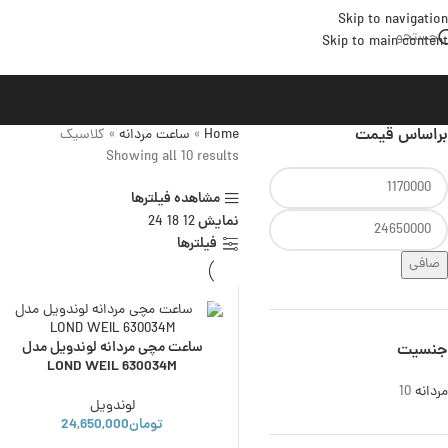
Skip to navigation
جستجو
Skip to main content
براساس قیمت
Home
»
ساعت مردانه
»
کلاسیک
Showing all 10 results
مشاهده فیلترها
نمایش
24
18
12
فیلترها
صافی
ساعت مچی مردانه لوندویل مدل
جنسیت
LOND WEIL 630034M
مردانه
10
لوندویل
تومان
24,650,000