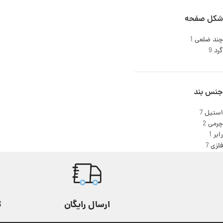
شکل صفحه
چند ضلعی
1
گرد
9
جنس بند
استیل
7
چرمی
2
رابر
1
فلزی
7
ارسال رایگان
ت