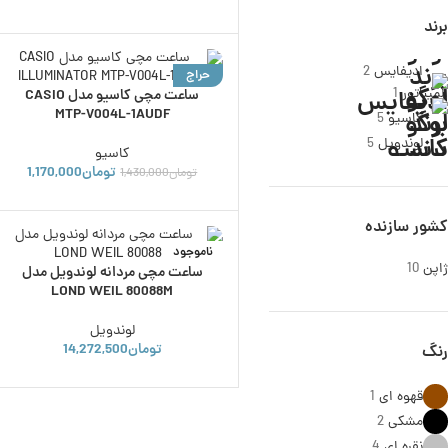
برند
ادیفایس
2
حراج
المیناتور
1
ساعت مچی کاسیو مدل CASIO
ناموجود
MTP-V004L-1AUDF
کاسیو
5
لوندویل
5
کاسیو
تومان
1,170,000
تومان
1,430,000
کشور سازنده
ناموجود
ژاپن
10
ساعت مچی مردانه لوندویل مدل
LOND WEIL 80088M
لوندویل
تومان
14,272,500
رنگ
قهوه ای
1
مشکی
2
نقره ای
4