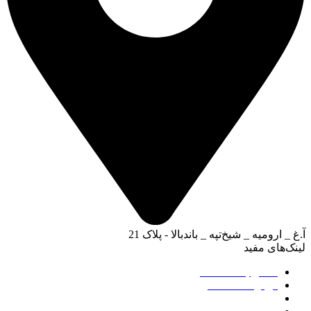
آ.غ _ ارومیه _ شیخ‌تپه _ باند‌بالا - پلاک 21
لینک‌های مفید
تماس با ساعت من
درباره ساعت من
سوالات متداول