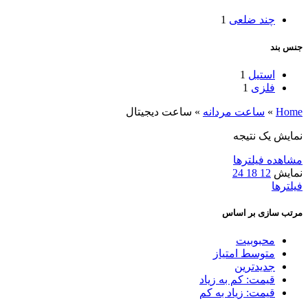
چند ضلعی
1
جنس بند
استیل
1
فلزی
1
Home
»
ساعت مردانه
»
ساعت دیجیتال
نمایش یک نتیجه
مشاهده فیلترها
نمایش
12
18
24
فیلترها
مرتب سازی بر اساس
محبوبیت
متوسط امتیاز
جدیدترین
قیمت: کم به زیاد
قیمت: زیاد به کم