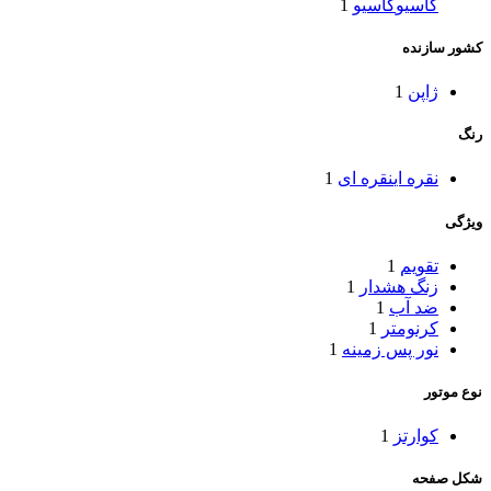
کاسیو
کاسیو
1
کشور سازنده
ژاپن
1
رنگ
نقره ای
نقره ای
1
ویژگی
تقویم
1
زنگ هشدار
1
ضد آب
1
کرنومتر
1
نور پس زمینه
1
نوع موتور
کوارتز
1
شکل صفحه