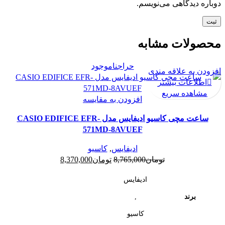
دوباره دیدگاهی می‌نویسم.
محصولات مشابه
حراج
ناموجود
افزودن به علاقه مندی
اطلاعات بیشتر
مشاهده سریع
افزودن به مقایسه
ساعت مچی کاسیو ادیفایس مدل CASIO EDIFICE EFR-
571MD-8AVUEF
ادیفایس
,
کاسیو
قیمت
قیمت
تومان
8,765,000
تومان
8,370,000
اصلی:
فعلی:
ادیفایس
تومان8,765,000
تومان8,370,000.
بود.
,
برند
کاسیو