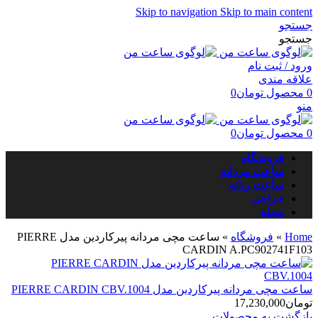
Skip to navigation
Skip to main content
جستجو
جستجو
ورود / ثبت نام
علاقه مندی
0
محصول
تومان
0
منو
0
محصول
تومان
0
فروشگاه
ساعت مردانه
ساعت زنانه
حراجی
مجله
Home
»
فروشگاه
»
ساعت مچی مردانه پیرکاردین مدل PIERRE
CARDIN A.PC902741F103
ساعت مچی مردانه پیرکاردین مدل PIERRE CARDIN CBV.1004
تومان
17,230,000
بازگشت به محصولات