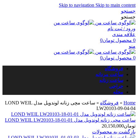
Skip to navigation
Skip to main content
جستجو
جستجو
ورود / ثبت نام
علاقه مندی
0
محصول
تومان
0
منو
0
محصول
تومان
0
فروشگاه
ساعت مردانه
ساعت زنانه
حراجی
مجله
Home
»
فروشگاه
»
ساعت مچی زنانه لوندویل مدل LOND WEIL
LW20103-09-04-04
ساعت مچی زنانه لوندویل مدل LOND WEIL LW20103-18-01-01
تومان
20,150,000
بازگشت به محصولات