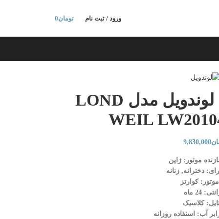
ورود / ثبت نام
تومان
0
ساعت مچی زنانه لوندویل مدل LOND
WEIL LW20104
ان
9,830,000
نده موتور: ژاپن
ی: دخترانه, زنانه
موتور: کوارتز
تی: 24 ماه
ایل: کلاسیک
بر آب: استفاده روزانه